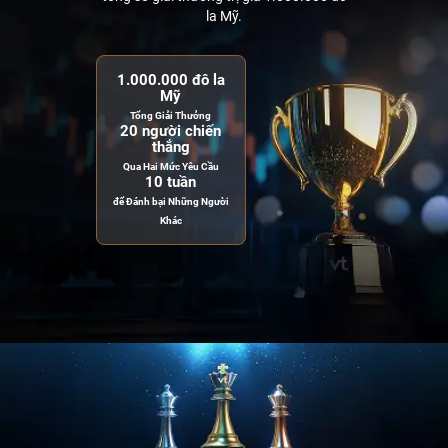
la Mỹ.
1.000.000 đô la
Mỹ
Tổng Giải Thưởng
20 người chiến
thắng
Qua Hai Mức Yêu Cầu
10 tuần
để Đánh bại Những Người
Khác