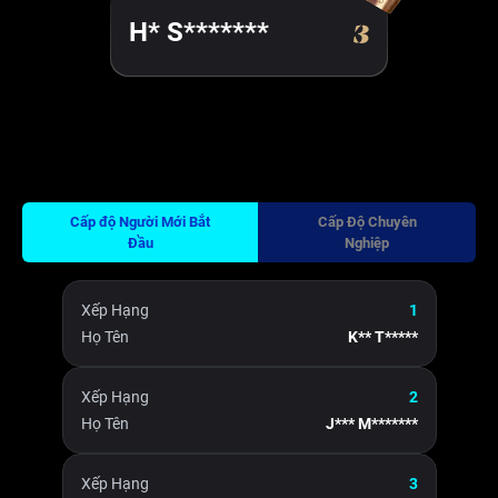
H* S*******
Cấp độ Người Mới Bắt
Cấp Độ Chuyên
Đầu
Nghiệp
Xếp Hạng
1
Họ Tên
K** T*****
Xếp Hạng
2
Họ Tên
J*** M*******
Xếp Hạng
3