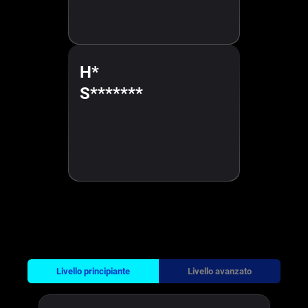
H*
S*******
Livello principiante
Livello avanzato