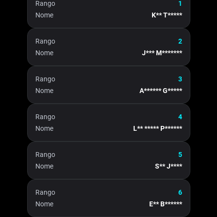
Rango
1
Nome
K** T*****
Rango
2
Nome
J*** M*******
Rango
3
Nome
A****** G*****
Rango
4
Nome
L** ***** P******
Rango
5
Nome
S** J****
Rango
6
Nome
E** B******