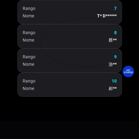
Rango
7
Nome
T* D******
Rango
8
Nome
蔡**
Rango
9
Nome
游**
GET
STARTED
Rango
10
Nome
郝**