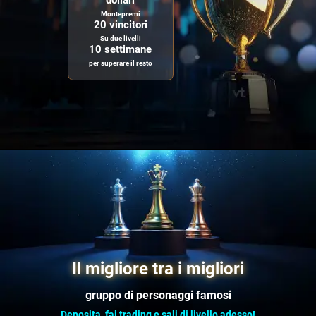
dollari
Montepremi
20 vincitori
Su due livelli
10 settimane
per superare il resto
Il migliore tra i migliori
gruppo di personaggi famosi
Deposita, fai trading e sali di livello adesso!