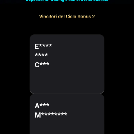
Vincitori del Ciclo Bonus 2
E****
****
C***
A***
M********